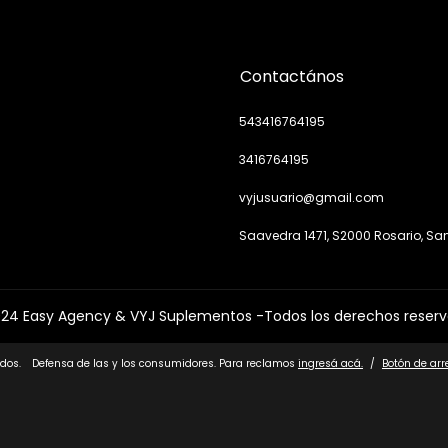
Contactános
543416764195
3416764195
vyjusuario@gmail.com
Saavedra 1471, S2000 Rosario, San
24 Easy Agency & VYJ Suplementos -Todos los derechos reser
dos.
Defensa de las y los consumidores. Para reclamos
ingresá acá.
/
Botón de ar