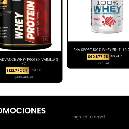
ENA SPORT 100% WHEY FRUTILLA 2
¡10% OFF!
$60.877,78
ADVANCE WHEY PROTEIN VAINILLA 3
$67.641,98
KG
¡10% OFF!
$122.772,24
$136.413,60
PROMOCIONES