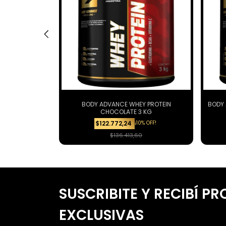
Y PROTEIN
BODY ADVANCE WHEY PROTEIN
BODY 
0 GR
CHOCOLATE 3 KG
% OFF!
¡10% OFF!
$122.772,24
$136.413,60
SUSCRIBITE Y RECIBÍ 
EXCLUSIVAS