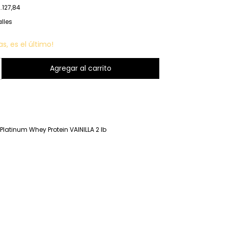
.127,84
lles
as, es el último!
Platinum Whey Protein VAINILLA 2 lb