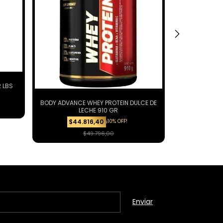
 LBS
BSN SYNTHA
$141
BODY ADVANCE WHEY PROTEIN DULCE DE
LECHE 910 GR
¡10% OFF!
$44.816,40
$49.796,00