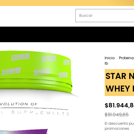
Inicio
.
Proteina
lb
STAR 
WHEY P
$81.944,
$91.049,85
El descuento pu
promociones.