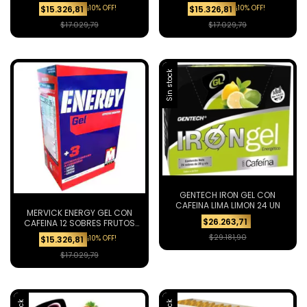
¡10% OFF!
¡10% OFF!
$15.326,81
$15.326,81
$17.029,79
$17.029,79
Sin stock
GENTECH IRON GEL CON
CAFEINA LIMA LIMON 24 UN
MERVICK ENERGY GEL CON
$26.263,71
CAFEINA 12 SOBRES FRUTOS
ROJOS
$29.181,90
¡10% OFF!
$15.326,81
$17.029,79