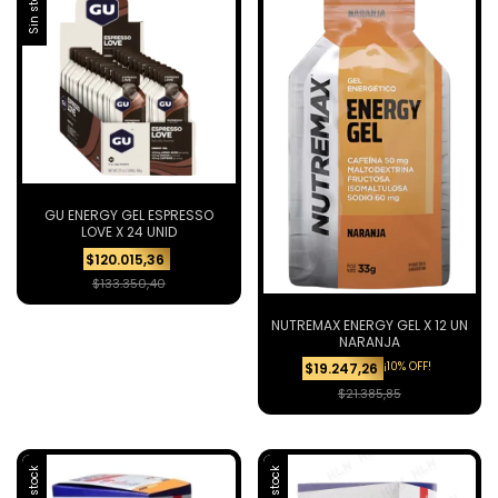
Sin stock
GU ENERGY GEL ESPRESSO
LOVE X 24 UNID
$120.015,36
$133.350,40
NUTREMAX ENERGY GEL X 12 UN
NARANJA
¡10% OFF!
$19.247,26
$21.385,85
Sin stock
Sin stock