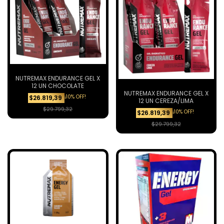
NUTREMAX ENDURANCE GEL X
12 UN CHOCOLATE
NUTREMAX ENDURANCE GEL X
¡10% OFF!
$26.819,39
12 UN CEREZA/LIMA
$29.799,32
¡10% OFF!
$26.819,39
$29.799,32