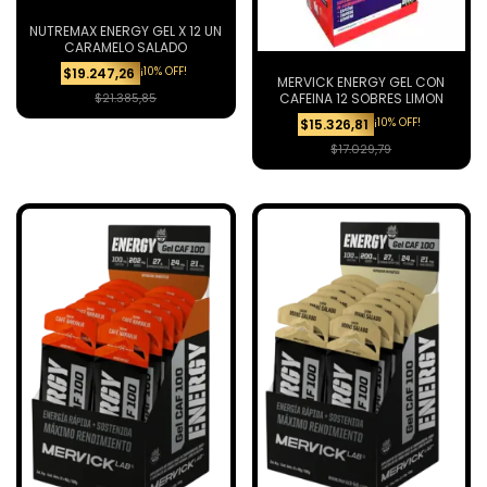
NUTREMAX ENERGY GEL X 12 UN
CARAMELO SALADO
¡10% OFF!
$19.247,26
MERVICK ENERGY GEL CON
CAFEINA 12 SOBRES LIMON
$21.385,85
¡10% OFF!
$15.326,81
$17.029,79