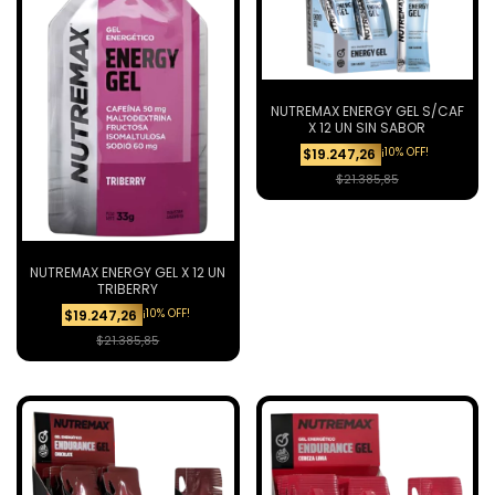
NUTREMAX ENERGY GEL S/CAF
X 12 UN SIN SABOR
¡10% OFF!
$19.247,26
$21.385,85
NUTREMAX ENERGY GEL X 12 UN
TRIBERRY
¡10% OFF!
$19.247,26
$21.385,85