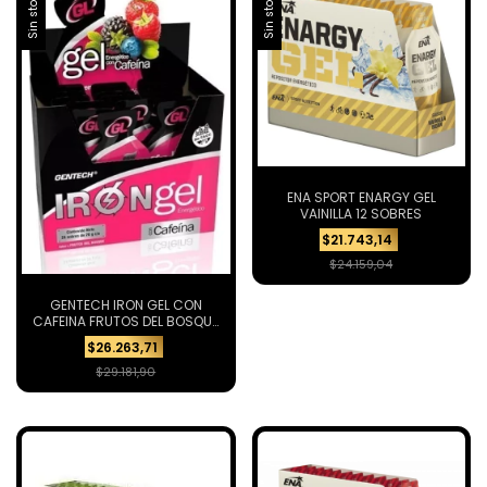
Sin stock
Sin stock
ENA SPORT ENARGY GEL
VAINILLA 12 SOBRES
$21.743,14
$24.159,04
GENTECH IRON GEL CON
CAFEINA FRUTOS DEL BOSQUE
24 UN
$26.263,71
$29.181,90