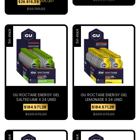
¡10% OFF!
$26.819,39
$29.799,32
Sin stock
Sin stock
GU ROCTANE ENERGY GEL
GU ROCTANE ENERGY GEL
SALTED LIME X 24 UNID
LEMONADE X 24 UNID
$184.571,28
$184.571,28
$205.079,20
$205.079,20