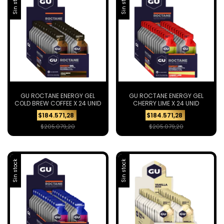
Sin stock
Sin stock
GU ROCTANE ENERGY GEL
GU ROCTANE ENERGY GEL
COLD BREW COFFEE X 24 UNID
CHERRY LIME X 24 UNID
$184.571,28
$184.571,28
$205.079,20
$205.079,20
Sin stock
Sin stock