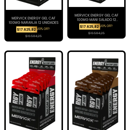
MERVICK ENERGY GEL CAF
MERVICK ENERGY GEL CAF
100MG MANI SALADO 12
100MG NARANJA 12 UNIDADES
UNIDADES
¡10% OFF!
$17.625,82
¡10% OFF!
$17.625,82
$19.584,25
$19.584,25