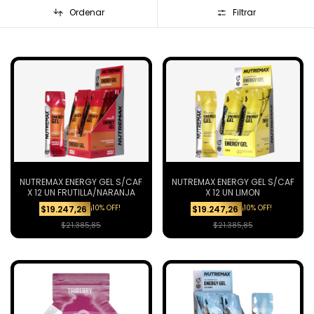
Ordenar
Filtrar
NUTREMAX ENERGY GEL S/CAF
NUTREMAX ENERGY GEL S/CAF
X 12 UN FRUTILLA/NARANJA
X 12 UN LIMON
¡10% OFF!
¡10% OFF!
$19.247,26
$19.247,26
$21.385,85
$21.385,85