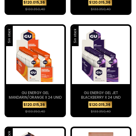
$120.015,36
$120.015,36
$133.350,40
$133.350,40
Sin stock
Sin stock
GU ENERGY GEL
GU ENERGY GEL JET
MANDARIN/ORANGE X 24 UNID
BLACKBERRY X 24 UND
$120.015,36
$120.015,36
$133.350,40
$133.350,40