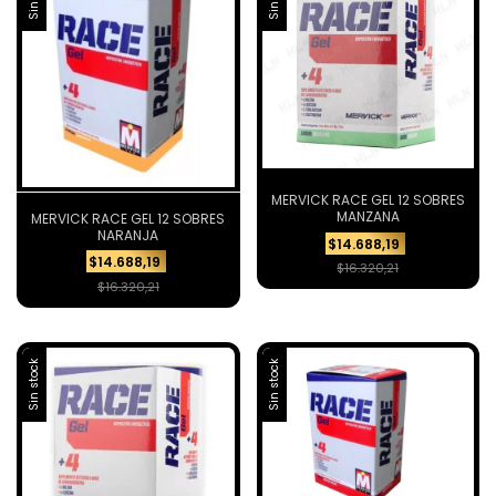
MERVICK RACE GEL 12 SOBRES
MANZANA
MERVICK RACE GEL 12 SOBRES
NARANJA
$14.688,19
$14.688,19
$16.320,21
$16.320,21
Sin stock
Sin stock