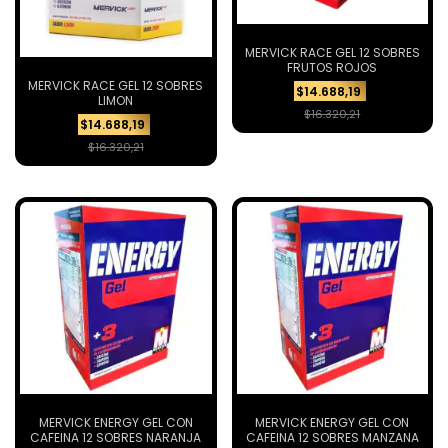
MERVICK RACE GEL 12 SOBRES
FRUTOS ROJOS
MERVICK RACE GEL 12 SOBRES
$14.688,19
LIMON
$16.320,21
$14.688,19
$16.320,21
MERVICK ENERGY GEL CON
MERVICK ENERGY GEL CON
CAFEINA 12 SOBRES NARANJA
CAFEINA 12 SOBRES MANZANA