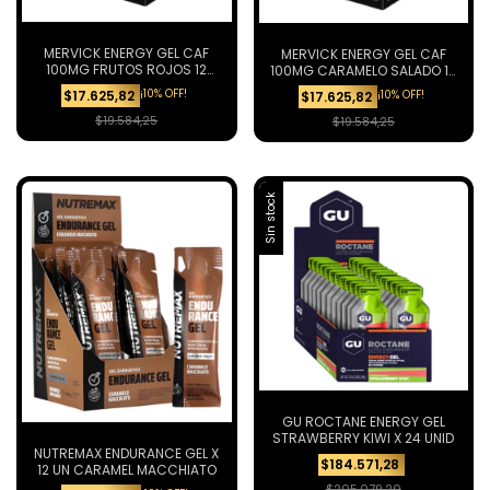
MERVICK ENERGY GEL CAF
MERVICK ENERGY GEL CAF
100MG FRUTOS ROJOS 12
100MG CARAMELO SALADO 12
UNIDADES
UNIDADES
¡10% OFF!
¡10% OFF!
$17.625,82
$17.625,82
$19.584,25
$19.584,25
Sin stock
GU ROCTANE ENERGY GEL
STRAWBERRY KIWI X 24 UNID
NUTREMAX ENDURANCE GEL X
$184.571,28
12 UN CARAMEL MACCHIATO
$205.079,20