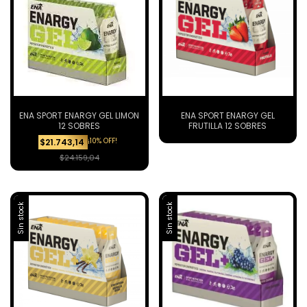
ENA SPORT ENARGY GEL LIMON
ENA SPORT ENARGY GEL
12 SOBRES
FRUTILLA 12 SOBRES
¡10% OFF!
$21.743,14
$24.159,04
Sin stock
Sin stock