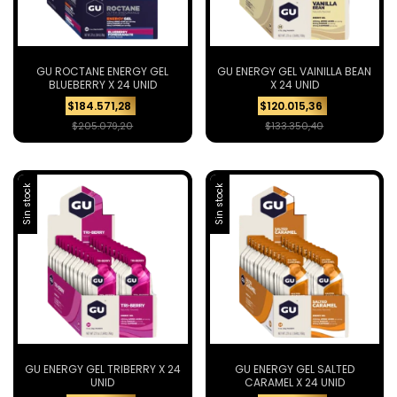
GU ROCTANE ENERGY GEL
GU ENERGY GEL VAINILLA BEAN
BLUEBERRY X 24 UNID
X 24 UNID
$184.571,28
$120.015,36
$205.079,20
$133.350,40
Sin stock
Sin stock
GU ENERGY GEL TRIBERRY X 24
GU ENERGY GEL SALTED
UNID
CARAMEL X 24 UNID